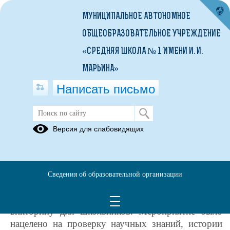
МУНИЦИПАЛЬНОЕ АВТОНОМНОЕ
ОБЩЕОБРАЗОВАТЕЛЬНОЕ УЧРЕЖДЕНИЕ
«СРЕДНЯЯ ШКОЛА № 1 ИМЕНИ И. И.
МАРЬИНА»
Написать письмо
Викторина от Первый урок
Версия для слабовидящих
05.02.2026
Викторина от Первых!
В рамках празднования Дня
Сведения об образовательной организации
первооткрывателя активисты «Движения Первых»
на базе «Точка роста» провели увлекательную
викторину для школьников.
Мероприятие было
нацелено на проверку научных знаний, истории